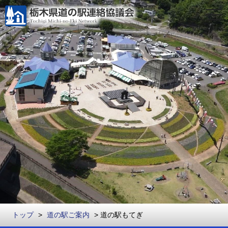
togg
navi
トップ
>
道の駅ご案内
> 道の駅もてぎ