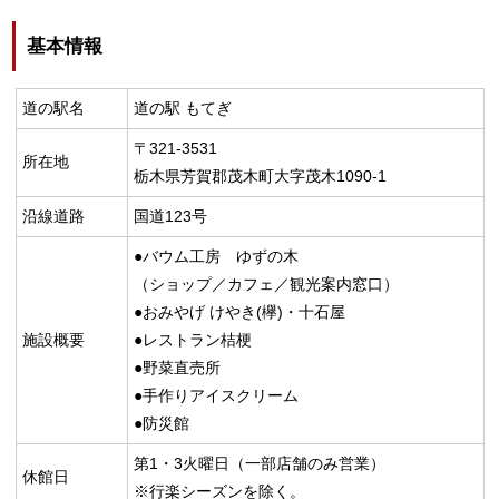
基本情報
道の駅名
道の駅 もてぎ
〒321-3531
所在地
栃木県芳賀郡茂木町大字茂木1090-1
沿線道路
国道123号
●バウム工房 ゆずの木
（ショップ／カフェ／観光案内窓口）
●おみやげ けやき(欅)・十石屋
施設概要
●レストラン桔梗
●野菜直売所
●手作りアイスクリーム
●防災館
第1・3火曜日（一部店舗のみ営業）
休館日
※行楽シーズンを除く。