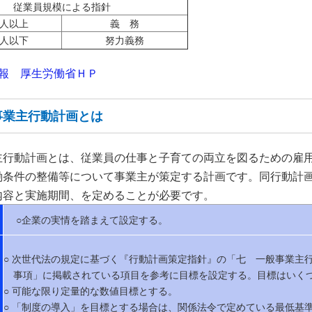
従業員規模による指針
人以上
義 務
人以下
努力義務
報 厚生労働省ＨＰ
事業主行動計画とは
主行動計画とは、従業員の仕事と子育ての両立を図るための雇
働条件の整備等について事業主が策定する計画です。同行動計
内容と実施期間、を定めることが必要です。
○企業の実情を踏まえて設定する。
○ 次世代法の規定に基づく『行動計画策定指針』の「七 一般事業主
事項」に掲載されている項目を参考に目標を設定する。目標はいく
○ 可能な限り定量的な数値目標とする。
○ 「制度の導入」を目標とする場合は、関係法令で定めている最低基