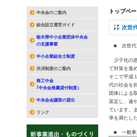
トップペー
中央会のご案内
組合設立運営ガイド
次世
栃木県中小企業団体中央会
の支援事業
■ 次世
中小企業組合士制度
少子化の
て対策を進
共済制度のご案内
そこで平成
商工中金
代の社会を
｢中央会推薦貸付制度｣
団体による
中央会会議室の貸出
策定し、速
ています。
リンク
準を満たし
■ 一般