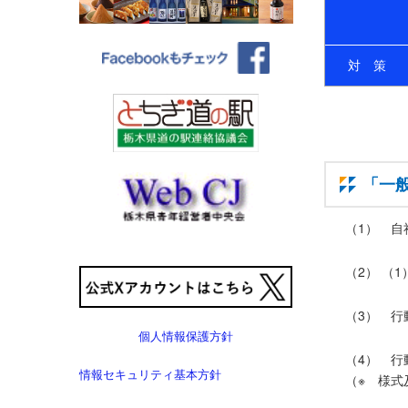
対 策
「一
（1） 自
（2） （
（3） 行
個人情報保護方針
（4） 行
情報セキュリティ基本方針
（※ 様式