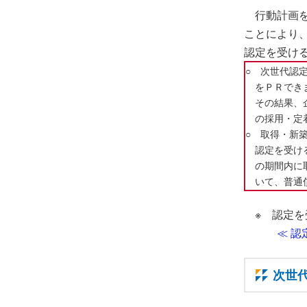
行動計画
ことにより
認定を受け
○ 次世代認
をＰＲでき
その結果、企
の採用・定
○ 取得・新
認定を受ける
の期間内に取
いて、普通償
※ 認定
≪ 認
次世