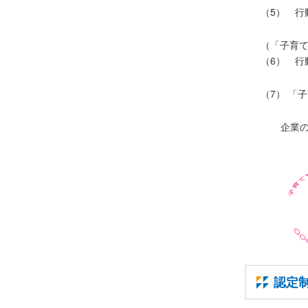
（5） 行
（「子育
（6） 行
（7） 「
企業
認定