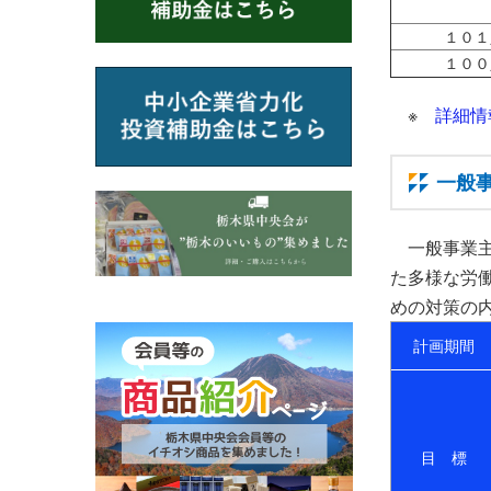
１０１
１００
※
詳細情
一般
一般事業
た多様な労
めの対策の
計画期間
目 標