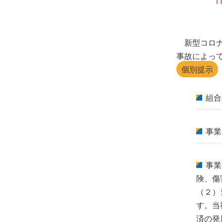
新型コロ
事故によっ
個別提示
組合
事業
事業
険、傷
（２）
す。当
済の発