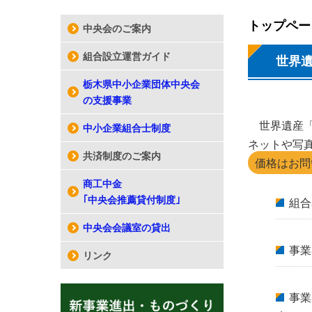
トップペー
中央会のご案内
組合設立運営ガイド
世界
栃木県中小企業団体中央会
の支援事業
世界遺産
中小企業組合士制度
ネットや写
共済制度のご案内
価格はお問
商工中金
｢中央会推薦貸付制度｣
組合
中央会会議室の貸出
事業
リンク
事業