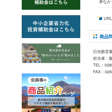
来なか
UR
商品
日光殿堂
担当者：
TEL：0288
FAX：0288