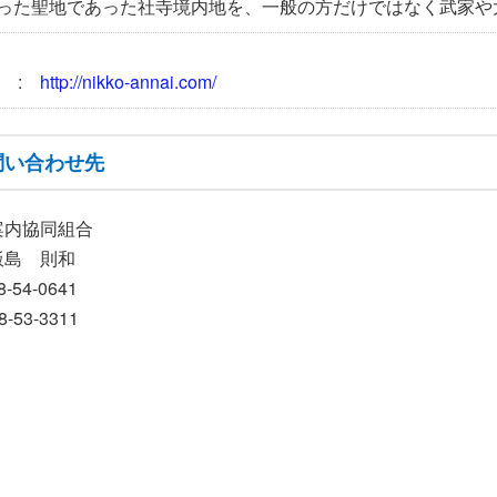
った聖地であった社寺境内地を、一般の方だけではなく武家や
L :
http://nikko-annai.com/
問い合わせ先
案内協同組合
飯島 則和
-54-0641
-53-3311