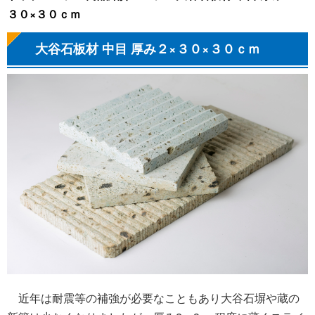
３０×３０ｃｍ
大谷石板材 中目 厚み２×３０×３０ｃｍ
近年は耐震等の補強が必要なこともあり大谷石塀や蔵の