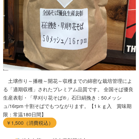
土壌作り～播種～開花～収穫までの綿密な栽培管理によ
る「適期収穫」されたプレミアム品質です。 全国そば優良
生産表彰・「早刈り花そば®」石臼絹挽き：50メッシ
ュ/16rpm 十割そばでもつながります。【1ｋｇ入 賞味期
限：常温180日間】
￥1,500（消費税込）