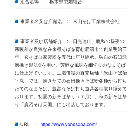
組合名等 : 栃木県製麺組合
事業者名又は店舗名 : 米山そば工業株式会社
事業者及び店舗紹介 : 日光連山、晩秋の昼夜の
寒暖差が良質な在来種そばを育む鹿沼市で創業明治三
年、玄そば自家製粉を五代に亘り継承。独自の石臼弐
層挽き製法®を用い、芳醇な風味を細切りのなまそば
に仕上げています。工場併設の直売店舗「米山そば治
平庵」では、挽きたての石臼挽きそば粉各種から打ち
たてのなまそば、豊富なそば打ち道具各種取り揃えて
おります。初夏の新そば祭り（７月）、秋の新そば祭
り「鹿沼そば天国」にも出店しております。
URL :
https://www.yonesoba.com/